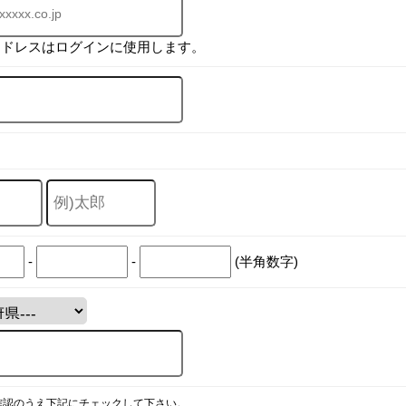
アドレスはログインに使用します。
-
-
(半角数字)
確認のうえ下記にチェックして下さい。