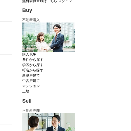
無料会員登録はこちら
ログイン
Buy
不動産購入
購入TOP
条件から探す
学区から探す
町名から探す
新築戸建て
中古戸建て
マンション
土地
Sell
不動産売却