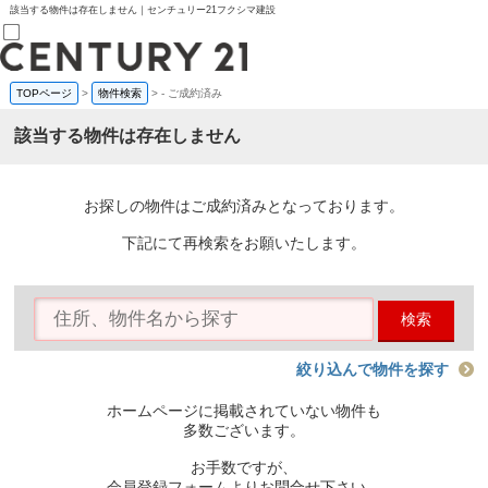
該当する物件は存在しません｜センチュリー21フクシマ建設
TOPページ
>
物件検索
>
-
ご成約済み
売買部
0120-800-844
該当する物件は存在しません
賃貸部
03-6912-3505
購入
会員メニュー
お探しの物件はご成約済みとなっております。
新規会員登録
ログイン
下記にて再検索をお願いたします。
お気に入り物件一覧
物件閲覧履歴
物件を探す
検索
購入TOP
条件から探す
学区から探す
絞り込んで物件を探す
町名から探す
マップで探す
ホームページに掲載されていない物件も
住宅ローン控除シミュレータ
多数ございます。
新築戸建て
中古戸建て
お手数ですが、
マンション
会員登録フォームよりお問合せ下さい。