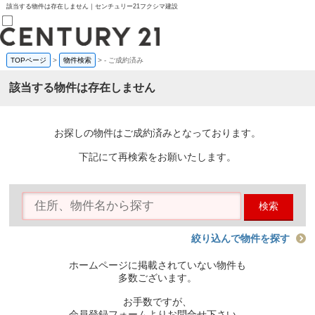
該当する物件は存在しません｜センチュリー21フクシマ建設
TOPページ
>
物件検索
>
-
ご成約済み
売買部
0120-800-844
該当する物件は存在しません
賃貸部
03-6912-3505
購入
会員メニュー
お探しの物件はご成約済みとなっております。
新規会員登録
ログイン
下記にて再検索をお願いたします。
お気に入り物件一覧
物件閲覧履歴
物件を探す
検索
購入TOP
条件から探す
学区から探す
絞り込んで物件を探す
町名から探す
マップで探す
ホームページに掲載されていない物件も
住宅ローン控除シミュレータ
多数ございます。
新築戸建て
中古戸建て
お手数ですが、
マンション
会員登録フォームよりお問合せ下さい。