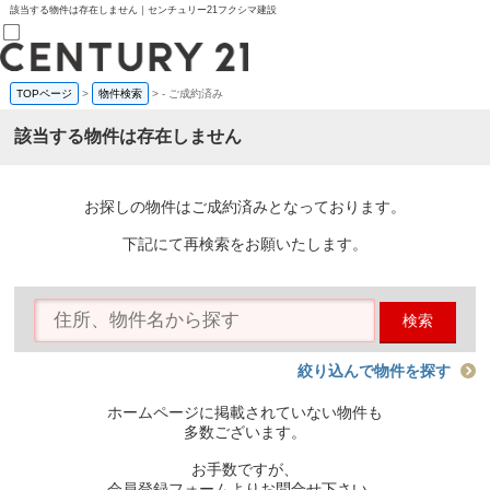
該当する物件は存在しません｜センチュリー21フクシマ建設
TOPページ
>
物件検索
>
-
ご成約済み
売買部
0120-800-844
該当する物件は存在しません
賃貸部
03-6912-3505
購入
会員メニュー
お探しの物件はご成約済みとなっております。
新規会員登録
ログイン
下記にて再検索をお願いたします。
お気に入り物件一覧
物件閲覧履歴
物件を探す
検索
購入TOP
条件から探す
学区から探す
絞り込んで物件を探す
町名から探す
マップで探す
ホームページに掲載されていない物件も
住宅ローン控除シミュレータ
多数ございます。
新築戸建て
中古戸建て
お手数ですが、
マンション
会員登録フォームよりお問合せ下さい。