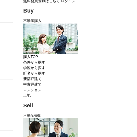
無料会員登録はこちら
ログイン
Buy
不動産購入
購入TOP
条件から探す
学区から探す
町名から探す
新築戸建て
中古戸建て
マンション
土地
Sell
不動産売却