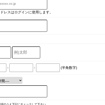
アドレスはログインに使用します。
-
-
(半角数字)
確認のうえ下記にチェックして下さい。