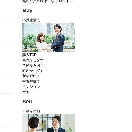
無料会員登録はこちら
ログイン
Buy
不動産購入
購入TOP
条件から探す
学区から探す
町名から探す
新築戸建て
中古戸建て
マンション
土地
Sell
不動産売却