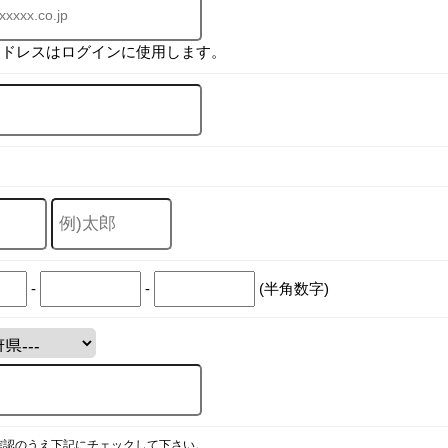
アドレスはログインに使用します。
-
-
(半角数字)
確認のうえ下記にチェックして下さい。