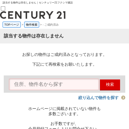
該当する物件は存在しません｜センチュリー21フクシマ建設
TOPページ
>
物件検索
>
-
ご成約済み
売買部
0120-800-844
該当する物件は存在しません
賃貸部
03-6912-3505
購入
会員メニュー
お探しの物件はご成約済みとなっております。
新規会員登録
ログイン
下記にて再検索をお願いたします。
お気に入り物件一覧
物件閲覧履歴
物件を探す
検索
購入TOP
条件から探す
学区から探す
絞り込んで物件を探す
町名から探す
マップで探す
ホームページに掲載されていない物件も
住宅ローン控除シミュレータ
多数ございます。
新築戸建て
中古戸建て
お手数ですが、
マンション
会員登録フォームよりお問合せ下さい。