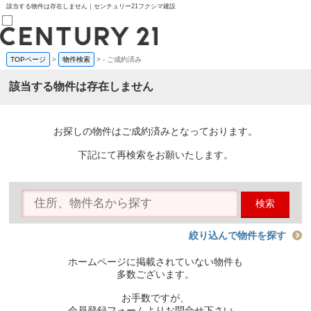
該当する物件は存在しません｜センチュリー21フクシマ建設
TOPページ
>
物件検索
>
-
ご成約済み
売買部
0120-800-844
該当する物件は存在しません
賃貸部
03-6912-3505
購入
会員メニュー
お探しの物件はご成約済みとなっております。
新規会員登録
ログイン
下記にて再検索をお願いたします。
お気に入り物件一覧
物件閲覧履歴
物件を探す
検索
購入TOP
条件から探す
学区から探す
絞り込んで物件を探す
町名から探す
マップで探す
ホームページに掲載されていない物件も
住宅ローン控除シミュレータ
多数ございます。
新築戸建て
中古戸建て
お手数ですが、
マンション
会員登録フォームよりお問合せ下さい。