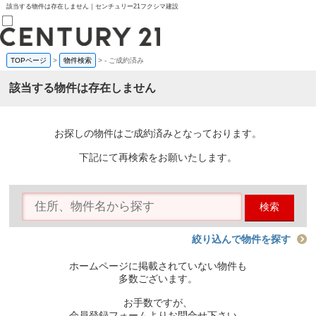
該当する物件は存在しません｜センチュリー21フクシマ建設
TOPページ
>
物件検索
>
-
ご成約済み
売買部
0120-800-844
該当する物件は存在しません
賃貸部
03-6912-3505
購入
会員メニュー
お探しの物件はご成約済みとなっております。
新規会員登録
ログイン
下記にて再検索をお願いたします。
お気に入り物件一覧
物件閲覧履歴
物件を探す
検索
購入TOP
条件から探す
学区から探す
絞り込んで物件を探す
町名から探す
マップで探す
ホームページに掲載されていない物件も
住宅ローン控除シミュレータ
多数ございます。
新築戸建て
中古戸建て
お手数ですが、
マンション
会員登録フォームよりお問合せ下さい。