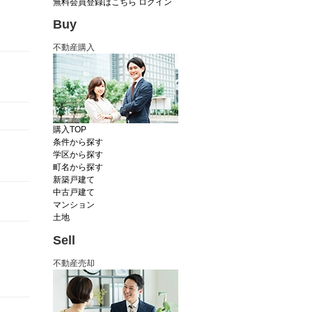
無料会員登録はこちら
ログイン
Buy
不動産購入
購入TOP
条件から探す
学区から探す
町名から探す
新築戸建て
中古戸建て
マンション
土地
Sell
不動産売却