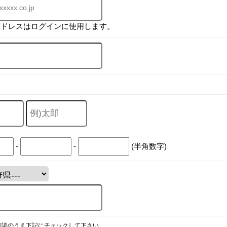
アドレスはログインに使用します。
-
-
(半角数字)
確認のうえ下記にチェックして下さい。