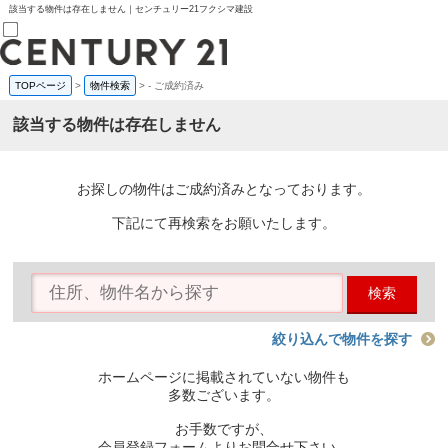
該当する物件は存在しません｜センチュリー21フクシマ建設
TOPページ
>
物件検索
>
-
ご成約済み
売買部
0120-800-844
該当する物件は存在しません
賃貸部
03-6912-3505
購入
会員メニュー
お探しの物件はご成約済みとなっております。
新規会員登録
ログイン
下記にて再検索をお願いたします。
お気に入り物件一覧
物件閲覧履歴
物件を探す
検索
購入TOP
条件から探す
学区から探す
絞り込んで物件を探す
町名から探す
マップで探す
ホームページに掲載されていない物件も
住宅ローン控除シミュレータ
多数ございます。
新築戸建て
中古戸建て
お手数ですが、
マンション
会員登録フォームよりお問合せ下さい。