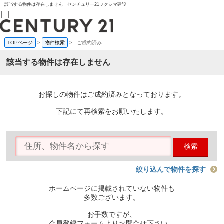
該当する物件は存在しません｜センチュリー21フクシマ建設
TOPページ
>
物件検索
>
-
ご成約済み
売買部
0120-800-844
該当する物件は存在しません
賃貸部
03-6912-3505
購入
会員メニュー
お探しの物件はご成約済みとなっております。
新規会員登録
ログイン
下記にて再検索をお願いたします。
お気に入り物件一覧
物件閲覧履歴
物件を探す
検索
購入TOP
条件から探す
学区から探す
絞り込んで物件を探す
町名から探す
マップで探す
ホームページに掲載されていない物件も
住宅ローン控除シミュレータ
多数ございます。
新築戸建て
中古戸建て
お手数ですが、
マンション
会員登録フォームよりお問合せ下さい。