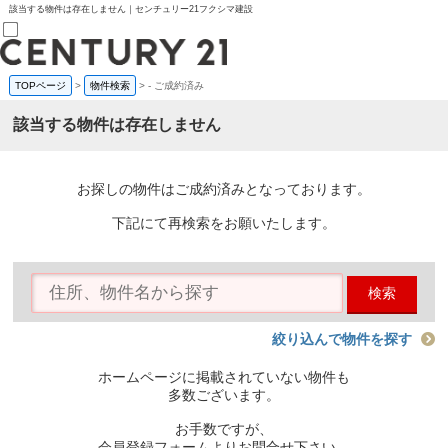
該当する物件は存在しません｜センチュリー21フクシマ建設
TOPページ
>
物件検索
>
-
ご成約済み
売買部
0120-800-844
該当する物件は存在しません
賃貸部
03-6912-3505
購入
会員メニュー
お探しの物件はご成約済みとなっております。
新規会員登録
ログイン
下記にて再検索をお願いたします。
お気に入り物件一覧
物件閲覧履歴
物件を探す
検索
購入TOP
条件から探す
学区から探す
絞り込んで物件を探す
町名から探す
マップで探す
ホームページに掲載されていない物件も
住宅ローン控除シミュレータ
多数ございます。
新築戸建て
中古戸建て
お手数ですが、
マンション
会員登録フォームよりお問合せ下さい。