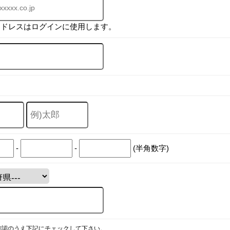
アドレスはログインに使用します。
-
-
(半角数字)
確認のうえ下記にチェックして下さい。