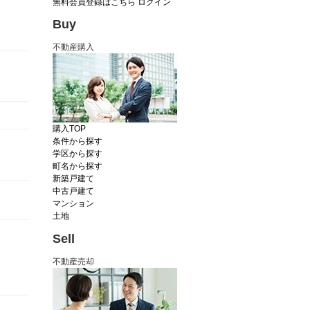
無料会員登録はこちら
ログイン
Buy
不動産購入
購入TOP
条件から探す
学区から探す
町名から探す
新築戸建て
中古戸建て
マンション
土地
Sell
不動産売却