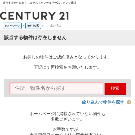
該当する物件は存在しません｜センチュリー21フクシマ建設
TOPページ
>
物件検索
>
-
ご成約済み
売買部
0120-800-844
該当する物件は存在しません
賃貸部
03-6912-3505
購入
会員メニュー
お探しの物件はご成約済みとなっております。
新規会員登録
ログイン
下記にて再検索をお願いたします。
お気に入り物件一覧
物件閲覧履歴
物件を探す
検索
購入TOP
条件から探す
学区から探す
絞り込んで物件を探す
町名から探す
マップで探す
ホームページに掲載されていない物件も
住宅ローン控除シミュレータ
多数ございます。
新築戸建て
中古戸建て
お手数ですが、
マンション
会員登録フォームよりお問合せ下さい。