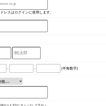
アドレスはログインに使用します。
-
-
(半角数字)
確認のうえ下記にチェックして下さい。