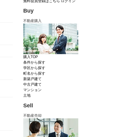
無料会員登録はこちら
ログイン
Buy
不動産購入
購入TOP
条件から探す
学区から探す
町名から探す
新築戸建て
中古戸建て
マンション
土地
Sell
不動産売却