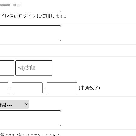
アドレスはログインに使用します。
-
-
(半角数字)
確認のうえ下記にチェックして下さい。