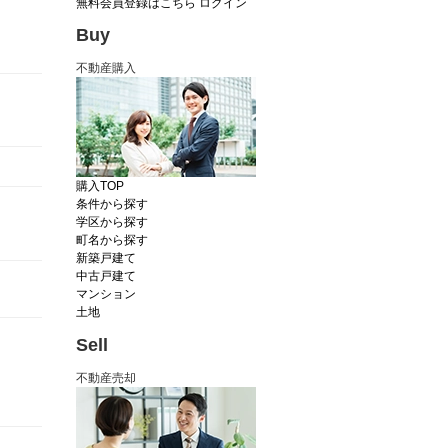
無料会員登録はこちら
ログイン
Buy
不動産購入
購入TOP
条件から探す
学区から探す
町名から探す
新築戸建て
中古戸建て
マンション
土地
Sell
不動産売却