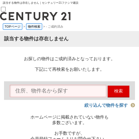
該当する物件は存在しません｜センチュリー21フクシマ建設
TOPページ
>
物件検索
>
-
ご成約済み
売買部
0120-800-844
該当する物件は存在しません
賃貸部
03-6912-3505
購入
会員メニュー
お探しの物件はご成約済みとなっております。
新規会員登録
ログイン
下記にて再検索をお願いたします。
お気に入り物件一覧
物件閲覧履歴
物件を探す
検索
購入TOP
条件から探す
学区から探す
絞り込んで物件を探す
町名から探す
マップで探す
ホームページに掲載されていない物件も
住宅ローン控除シミュレータ
多数ございます。
新築戸建て
中古戸建て
お手数ですが、
マンション
会員登録フォームよりお問合せ下さい。