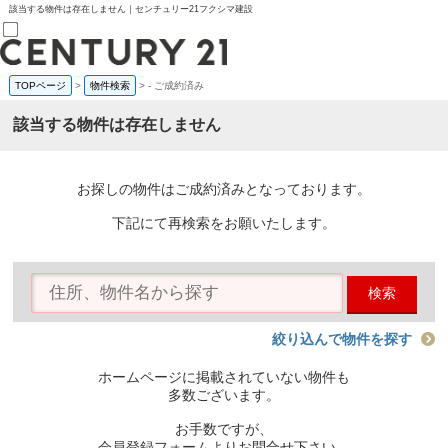
該当する物件は存在しません｜センチュリー21フクシマ建設
TOPページ
>
物件検索
>
-
ご成約済み
売買部
0120-800-844
該当する物件は存在しません
賃貸部
03-6912-3505
購入
会員メニュー
お探しの物件はご成約済みとなっております。
新規会員登録
ログイン
下記にて再検索をお願いたします。
お気に入り物件一覧
物件閲覧履歴
物件を探す
検索
購入TOP
条件から探す
学区から探す
絞り込んで物件を探す
町名から探す
マップで探す
ホームページに掲載されていない物件も
住宅ローン控除シミュレータ
多数ございます。
新築戸建て
中古戸建て
お手数ですが、
マンション
会員登録フォームよりお問合せ下さい。