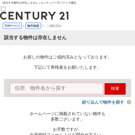
該当する物件は存在しません｜センチュリー21フクシマ建設
TOPページ
>
物件検索
>
-
ご成約済み
売買部
0120-800-844
該当する物件は存在しません
賃貸部
03-6912-3505
購入
会員メニュー
お探しの物件はご成約済みとなっております。
新規会員登録
ログイン
下記にて再検索をお願いたします。
お気に入り物件一覧
物件閲覧履歴
物件を探す
検索
購入TOP
条件から探す
学区から探す
絞り込んで物件を探す
町名から探す
マップで探す
ホームページに掲載されていない物件も
住宅ローン控除シミュレータ
多数ございます。
新築戸建て
中古戸建て
お手数ですが、
マンション
会員登録フォームよりお問合せ下さい。