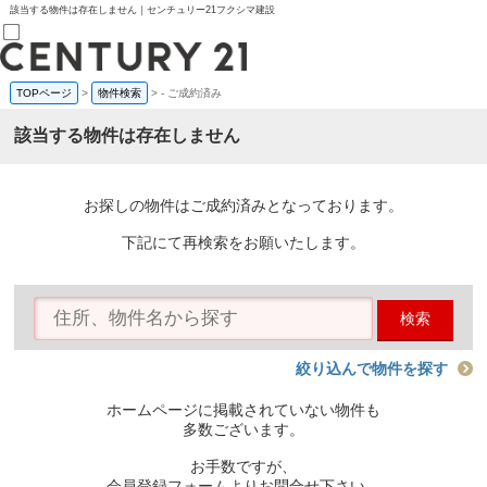
該当する物件は存在しません｜センチュリー21フクシマ建設
TOPページ
>
物件検索
>
-
ご成約済み
売買部
0120-800-844
該当する物件は存在しません
賃貸部
03-6912-3505
購入
会員メニュー
お探しの物件はご成約済みとなっております。
新規会員登録
ログイン
下記にて再検索をお願いたします。
お気に入り物件一覧
物件閲覧履歴
物件を探す
検索
購入TOP
条件から探す
学区から探す
絞り込んで物件を探す
町名から探す
マップで探す
ホームページに掲載されていない物件も
住宅ローン控除シミュレータ
多数ございます。
新築戸建て
中古戸建て
お手数ですが、
マンション
会員登録フォームよりお問合せ下さい。