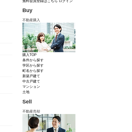
無料会員登録はこちら
ログイン
Buy
不動産購入
購入TOP
条件から探す
学区から探す
町名から探す
新築戸建て
中古戸建て
マンション
土地
Sell
不動産売却