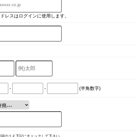
アドレスはログインに使用します。
-
-
(半角数字)
確認のうえ下記にチェックして下さい。