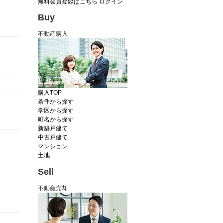
無料会員登録はこちら
ログイン
Buy
不動産購入
購入TOP
条件から探す
学区から探す
町名から探す
新築戸建て
中古戸建て
マンション
土地
Sell
不動産売却