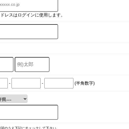
アドレスはログインに使用します。
-
-
(半角数字)
確認のうえ下記にチェックして下さい。