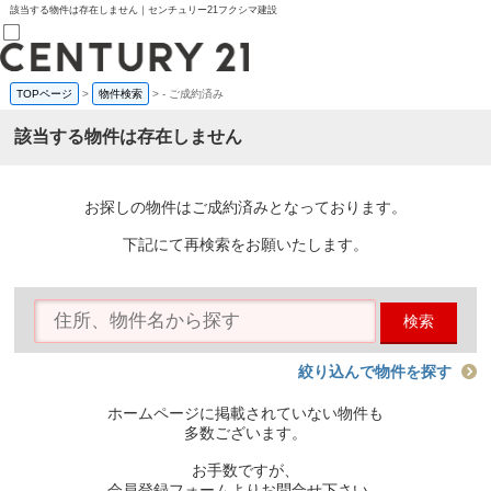
該当する物件は存在しません｜センチュリー21フクシマ建設
TOPページ
>
物件検索
>
-
ご成約済み
売買部
0120-800-844
該当する物件は存在しません
賃貸部
03-6912-3505
購入
会員メニュー
お探しの物件はご成約済みとなっております。
新規会員登録
ログイン
下記にて再検索をお願いたします。
お気に入り物件一覧
物件閲覧履歴
物件を探す
検索
購入TOP
条件から探す
学区から探す
絞り込んで物件を探す
町名から探す
マップで探す
ホームページに掲載されていない物件も
住宅ローン控除シミュレータ
多数ございます。
新築戸建て
中古戸建て
お手数ですが、
マンション
会員登録フォームよりお問合せ下さい。