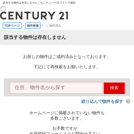
該当する物件は存在しません｜センチュリー21フクシマ建設
TOPページ
>
物件検索
>
-
ご成約済み
売買部
0120-800-844
該当する物件は存在しません
賃貸部
03-6912-3505
購入
会員メニュー
お探しの物件はご成約済みとなっております。
新規会員登録
ログイン
下記にて再検索をお願いたします。
お気に入り物件一覧
物件閲覧履歴
物件を探す
検索
購入TOP
条件から探す
学区から探す
絞り込んで物件を探す
町名から探す
マップで探す
ホームページに掲載されていない物件も
住宅ローン控除シミュレータ
多数ございます。
新築戸建て
中古戸建て
お手数ですが、
マンション
会員登録フォームよりお問合せ下さい。