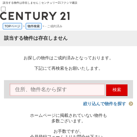
該当する物件は存在しません｜センチュリー21フクシマ建設
TOPページ
>
物件検索
>
-
ご成約済み
売買部
0120-800-844
該当する物件は存在しません
賃貸部
03-6912-3505
購入
会員メニュー
お探しの物件はご成約済みとなっております。
新規会員登録
ログイン
下記にて再検索をお願いたします。
お気に入り物件一覧
物件閲覧履歴
物件を探す
検索
購入TOP
条件から探す
学区から探す
絞り込んで物件を探す
町名から探す
マップで探す
ホームページに掲載されていない物件も
住宅ローン控除シミュレータ
多数ございます。
新築戸建て
中古戸建て
お手数ですが、
マンション
会員登録フォームよりお問合せ下さい。