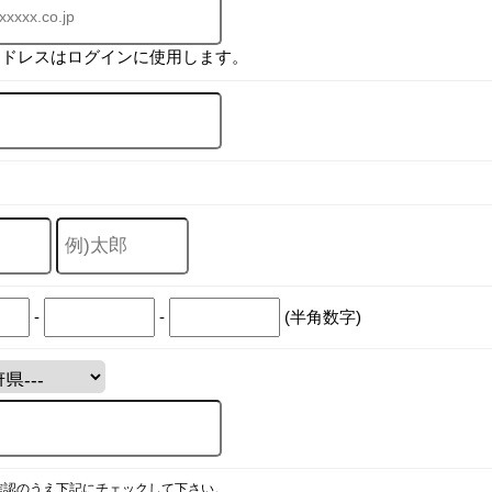
アドレスはログインに使用します。
-
-
(半角数字)
確認のうえ下記にチェックして下さい。