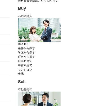
無料会員登録はこちら
ログイン
Buy
不動産購入
購入TOP
条件から探す
学区から探す
町名から探す
新築戸建て
中古戸建て
マンション
土地
Sell
不動産売却