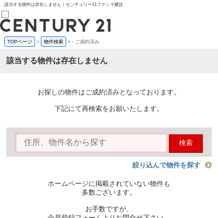
該当する物件は存在しません｜センチュリー21フクシマ建設
TOPページ
>
物件検索
>
-
ご成約済み
売買部
0120-800-844
該当する物件は存在しません
賃貸部
03-6912-3505
購入
会員メニュー
お探しの物件はご成約済みとなっております。
新規会員登録
ログイン
下記にて再検索をお願いたします。
お気に入り物件一覧
物件閲覧履歴
物件を探す
検索
購入TOP
条件から探す
学区から探す
絞り込んで物件を探す
町名から探す
マップで探す
ホームページに掲載されていない物件も
住宅ローン控除シミュレータ
多数ございます。
新築戸建て
中古戸建て
お手数ですが、
マンション
会員登録フォームよりお問合せ下さい。