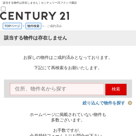
該当する物件は存在しません｜センチュリー21フクシマ建設
TOPページ
>
物件検索
>
-
ご成約済み
売買部
0120-800-844
該当する物件は存在しません
賃貸部
03-6912-3505
購入
会員メニュー
お探しの物件はご成約済みとなっております。
新規会員登録
ログイン
下記にて再検索をお願いたします。
お気に入り物件一覧
物件閲覧履歴
物件を探す
検索
購入TOP
条件から探す
学区から探す
絞り込んで物件を探す
町名から探す
マップで探す
ホームページに掲載されていない物件も
住宅ローン控除シミュレータ
多数ございます。
新築戸建て
中古戸建て
お手数ですが、
マンション
会員登録フォームよりお問合せ下さい。