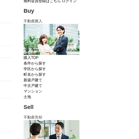
無料会員登録はこちら
ログイン
Buy
不動産購入
購入TOP
条件から探す
学区から探す
町名から探す
新築戸建て
中古戸建て
マンション
土地
Sell
不動産売却