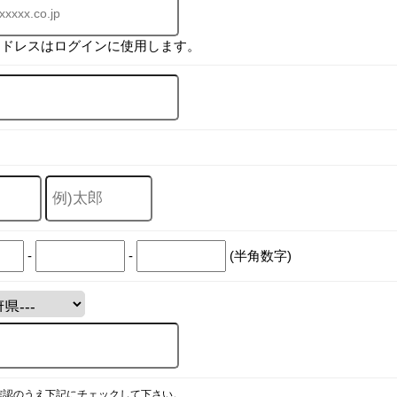
アドレスはログインに使用します。
-
-
(半角数字)
確認のうえ下記にチェックして下さい。