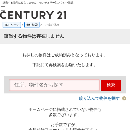
該当する物件は存在しません｜センチュリー21フクシマ建設
TOPページ
>
物件検索
>
-
ご成約済み
売買部
0120-800-844
該当する物件は存在しません
賃貸部
03-6912-3505
購入
会員メニュー
お探しの物件はご成約済みとなっております。
新規会員登録
ログイン
下記にて再検索をお願いたします。
お気に入り物件一覧
物件閲覧履歴
物件を探す
検索
購入TOP
条件から探す
学区から探す
絞り込んで物件を探す
町名から探す
マップで探す
ホームページに掲載されていない物件も
住宅ローン控除シミュレータ
多数ございます。
新築戸建て
中古戸建て
お手数ですが、
マンション
会員登録フォームよりお問合せ下さい。