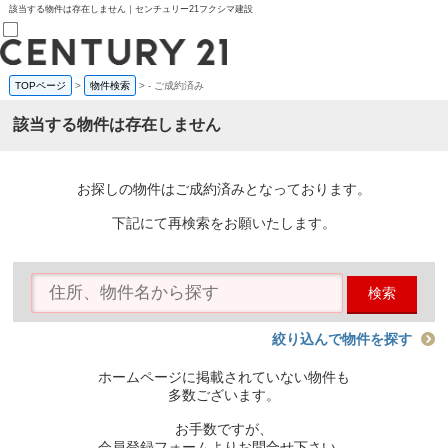
該当する物件は存在しません｜センチュリー21フクシマ建設
TOPページ
>
物件検索
>
-
ご成約済み
売買部
0120-800-844
該当する物件は存在しません
賃貸部
03-6912-3505
購入
会員メニュー
お探しの物件はご成約済みとなっております。
新規会員登録
ログイン
下記にて再検索をお願いたします。
お気に入り物件一覧
物件閲覧履歴
物件を探す
検索
購入TOP
条件から探す
学区から探す
絞り込んで物件を探す
町名から探す
マップで探す
ホームページに掲載されていない物件も
住宅ローン控除シミュレータ
多数ございます。
新築戸建て
中古戸建て
お手数ですが、
マンション
会員登録フォームよりお問合せ下さい。