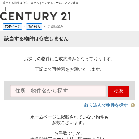
該当する物件は存在しません｜センチュリー21フクシマ建設
TOPページ
>
物件検索
>
-
ご成約済み
売買部
0120-800-844
該当する物件は存在しません
賃貸部
03-6912-3505
購入
会員メニュー
お探しの物件はご成約済みとなっております。
新規会員登録
ログイン
下記にて再検索をお願いたします。
お気に入り物件一覧
物件閲覧履歴
物件を探す
検索
購入TOP
条件から探す
学区から探す
絞り込んで物件を探す
町名から探す
マップで探す
ホームページに掲載されていない物件も
住宅ローン控除シミュレータ
多数ございます。
新築戸建て
中古戸建て
お手数ですが、
マンション
会員登録フォームよりお問合せ下さい。