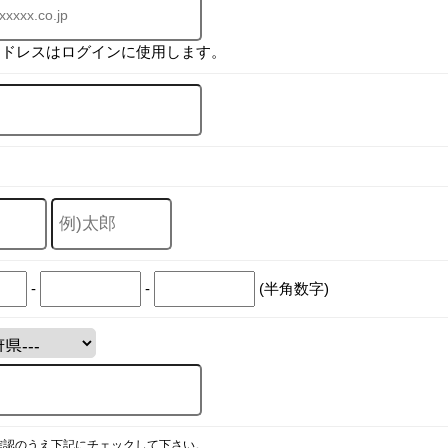
アドレスはログインに使用します。
-
-
(半角数字)
確認のうえ下記にチェックして下さい。