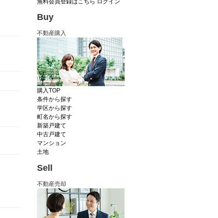
無料会員登録はこちら
ログイン
Buy
不動産購入
購入TOP
条件から探す
学区から探す
町名から探す
新築戸建て
中古戸建て
マンション
土地
Sell
不動産売却