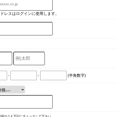
アドレスはログインに使用します。
-
-
(半角数字)
確認のうえ下記にチェックして下さい。