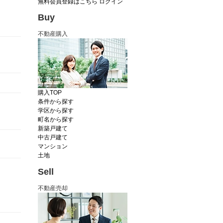
無料会員登録はこちら
ログイン
Buy
不動産購入
購入TOP
条件から探す
学区から探す
町名から探す
新築戸建て
中古戸建て
マンション
土地
Sell
不動産売却