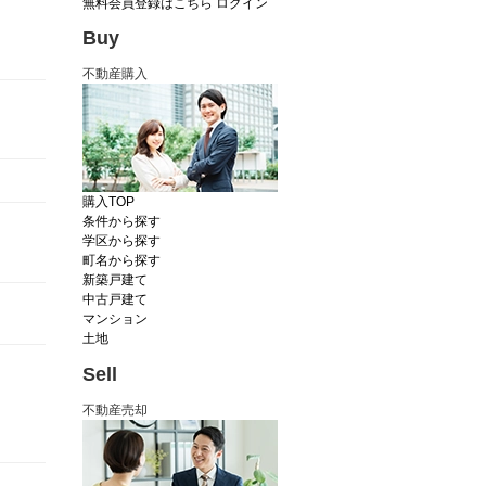
無料会員登録はこちら
ログイン
Buy
不動産購入
購入TOP
条件から探す
学区から探す
町名から探す
新築戸建て
中古戸建て
マンション
土地
Sell
不動産売却