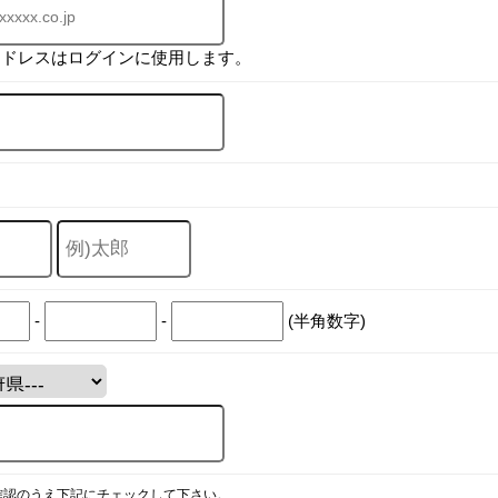
アドレスはログインに使用します。
-
-
(半角数字)
確認のうえ下記にチェックして下さい。