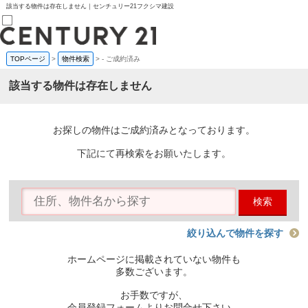
該当する物件は存在しません｜センチュリー21フクシマ建設
TOPページ
>
物件検索
>
-
ご成約済み
売買部
0120-800-844
該当する物件は存在しません
賃貸部
03-6912-3505
購入
会員メニュー
お探しの物件はご成約済みとなっております。
新規会員登録
ログイン
下記にて再検索をお願いたします。
お気に入り物件一覧
物件閲覧履歴
物件を探す
検索
購入TOP
条件から探す
学区から探す
絞り込んで物件を探す
町名から探す
マップで探す
ホームページに掲載されていない物件も
住宅ローン控除シミュレータ
多数ございます。
新築戸建て
中古戸建て
お手数ですが、
マンション
会員登録フォームよりお問合せ下さい。