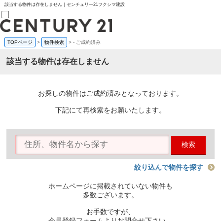
該当する物件は存在しません｜センチュリー21フクシマ建設
TOPページ
>
物件検索
>
-
ご成約済み
売買部
0120-800-844
該当する物件は存在しません
賃貸部
03-6912-3505
購入
会員メニュー
お探しの物件はご成約済みとなっております。
新規会員登録
ログイン
下記にて再検索をお願いたします。
お気に入り物件一覧
物件閲覧履歴
物件を探す
検索
購入TOP
条件から探す
学区から探す
絞り込んで物件を探す
町名から探す
マップで探す
ホームページに掲載されていない物件も
住宅ローン控除シミュレータ
多数ございます。
新築戸建て
中古戸建て
お手数ですが、
マンション
会員登録フォームよりお問合せ下さい。