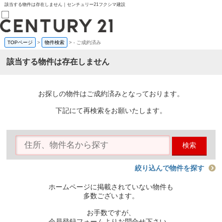
該当する物件は存在しません｜センチュリー21フクシマ建設
TOPページ
>
物件検索
>
-
ご成約済み
売買部
0120-800-844
該当する物件は存在しません
賃貸部
03-6912-3505
購入
会員メニュー
お探しの物件はご成約済みとなっております。
新規会員登録
ログイン
下記にて再検索をお願いたします。
お気に入り物件一覧
物件閲覧履歴
物件を探す
検索
購入TOP
条件から探す
学区から探す
絞り込んで物件を探す
町名から探す
マップで探す
ホームページに掲載されていない物件も
住宅ローン控除シミュレータ
多数ございます。
新築戸建て
中古戸建て
お手数ですが、
マンション
会員登録フォームよりお問合せ下さい。