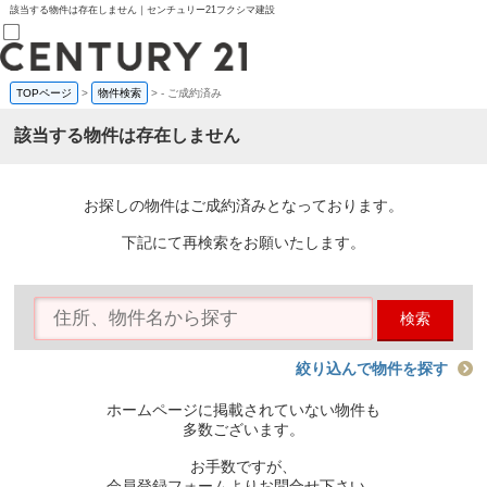
該当する物件は存在しません｜センチュリー21フクシマ建設
TOPページ
>
物件検索
>
-
ご成約済み
売買部
0120-800-844
該当する物件は存在しません
賃貸部
03-6912-3505
購入
会員メニュー
お探しの物件はご成約済みとなっております。
新規会員登録
ログイン
下記にて再検索をお願いたします。
お気に入り物件一覧
物件閲覧履歴
物件を探す
検索
購入TOP
条件から探す
学区から探す
絞り込んで物件を探す
町名から探す
マップで探す
ホームページに掲載されていない物件も
住宅ローン控除シミュレータ
多数ございます。
新築戸建て
中古戸建て
お手数ですが、
マンション
会員登録フォームよりお問合せ下さい。