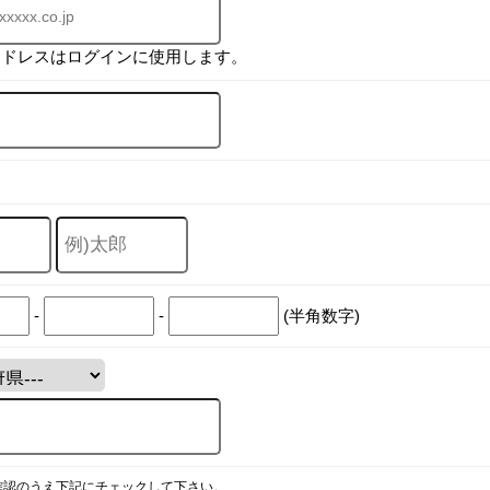
アドレスはログインに使用します。
-
-
(半角数字)
確認のうえ下記にチェックして下さい。