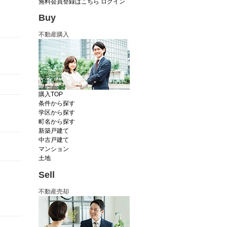
無料会員登録はこちら
ログイン
Buy
不動産購入
購入TOP
条件から探す
学区から探す
町名から探す
新築戸建て
中古戸建て
マンション
土地
Sell
不動産売却