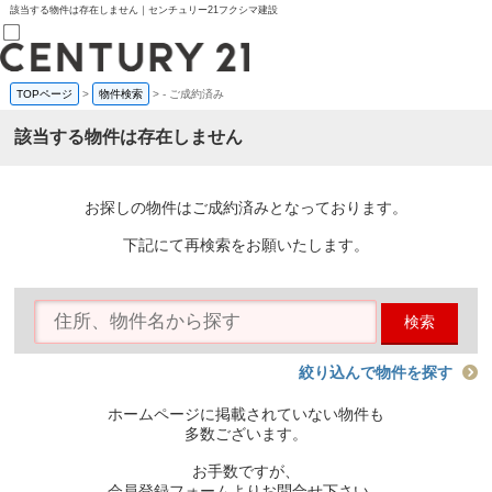
該当する物件は存在しません｜センチュリー21フクシマ建設
TOPページ
>
物件検索
>
-
ご成約済み
売買部
0120-800-844
該当する物件は存在しません
賃貸部
03-6912-3505
購入
会員メニュー
お探しの物件はご成約済みとなっております。
新規会員登録
ログイン
下記にて再検索をお願いたします。
お気に入り物件一覧
物件閲覧履歴
物件を探す
検索
購入TOP
条件から探す
学区から探す
絞り込んで物件を探す
町名から探す
マップで探す
ホームページに掲載されていない物件も
住宅ローン控除シミュレータ
多数ございます。
新築戸建て
中古戸建て
お手数ですが、
マンション
会員登録フォームよりお問合せ下さい。