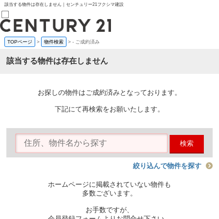
該当する物件は存在しません｜センチュリー21フクシマ建設
TOPページ
>
物件検索
>
-
ご成約済み
売買部
0120-800-844
該当する物件は存在しません
賃貸部
03-6912-3505
購入
会員メニュー
お探しの物件はご成約済みとなっております。
新規会員登録
ログイン
下記にて再検索をお願いたします。
お気に入り物件一覧
物件閲覧履歴
物件を探す
検索
購入TOP
条件から探す
学区から探す
絞り込んで物件を探す
町名から探す
マップで探す
ホームページに掲載されていない物件も
住宅ローン控除シミュレータ
多数ございます。
新築戸建て
中古戸建て
お手数ですが、
マンション
会員登録フォームよりお問合せ下さい。