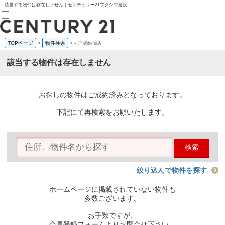
該当する物件は存在しません｜センチュリー21フクシマ建設
TOPページ
>
物件検索
>
-
ご成約済み
売買部
0120-800-844
該当する物件は存在しません
賃貸部
03-6912-3505
購入
会員メニュー
お探しの物件はご成約済みとなっております。
新規会員登録
ログイン
下記にて再検索をお願いたします。
お気に入り物件一覧
物件閲覧履歴
物件を探す
検索
購入TOP
条件から探す
学区から探す
絞り込んで物件を探す
町名から探す
マップで探す
ホームページに掲載されていない物件も
住宅ローン控除シミュレータ
多数ございます。
新築戸建て
中古戸建て
お手数ですが、
マンション
会員登録フォームよりお問合せ下さい。