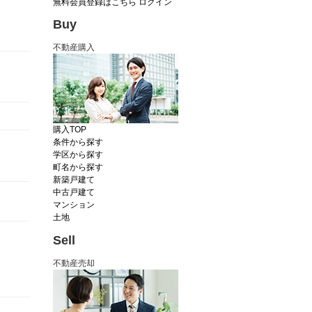
無料会員登録はこちら
ログイン
Buy
不動産購入
購入TOP
条件から探す
学区から探す
町名から探す
新築戸建て
中古戸建て
マンション
土地
Sell
不動産売却