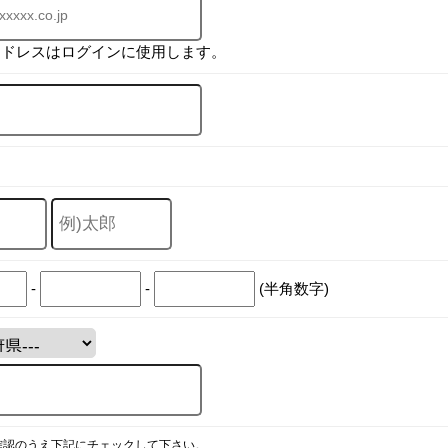
アドレスはログインに使用します。
-
-
(半角数字)
確認のうえ下記にチェックして下さい。