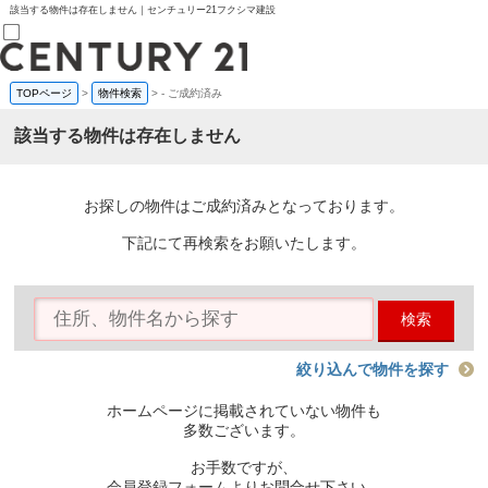
該当する物件は存在しません｜センチュリー21フクシマ建設
TOPページ
>
物件検索
>
-
ご成約済み
売買部
0120-800-844
該当する物件は存在しません
賃貸部
03-6912-3505
購入
会員メニュー
お探しの物件はご成約済みとなっております。
新規会員登録
ログイン
下記にて再検索をお願いたします。
お気に入り物件一覧
物件閲覧履歴
物件を探す
検索
購入TOP
条件から探す
学区から探す
絞り込んで物件を探す
町名から探す
マップで探す
ホームページに掲載されていない物件も
住宅ローン控除シミュレータ
多数ございます。
新築戸建て
中古戸建て
お手数ですが、
マンション
会員登録フォームよりお問合せ下さい。