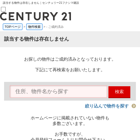
該当する物件は存在しません｜センチュリー21フクシマ建設
TOPページ
>
物件検索
>
-
ご成約済み
売買部
0120-800-844
該当する物件は存在しません
賃貸部
03-6912-3505
購入
会員メニュー
お探しの物件はご成約済みとなっております。
新規会員登録
ログイン
下記にて再検索をお願いたします。
お気に入り物件一覧
物件閲覧履歴
物件を探す
検索
購入TOP
条件から探す
学区から探す
絞り込んで物件を探す
町名から探す
マップで探す
ホームページに掲載されていない物件も
住宅ローン控除シミュレータ
多数ございます。
新築戸建て
中古戸建て
お手数ですが、
マンション
会員登録フォームよりお問合せ下さい。