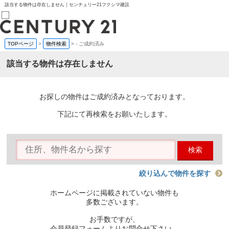
該当する物件は存在しません｜センチュリー21フクシマ建設
TOPページ
>
物件検索
>
-
ご成約済み
売買部
0120-800-844
該当する物件は存在しません
賃貸部
03-6912-3505
購入
会員メニュー
お探しの物件はご成約済みとなっております。
新規会員登録
ログイン
下記にて再検索をお願いたします。
お気に入り物件一覧
物件閲覧履歴
物件を探す
検索
購入TOP
条件から探す
学区から探す
絞り込んで物件を探す
町名から探す
マップで探す
ホームページに掲載されていない物件も
住宅ローン控除シミュレータ
多数ございます。
新築戸建て
中古戸建て
お手数ですが、
マンション
会員登録フォームよりお問合せ下さい。