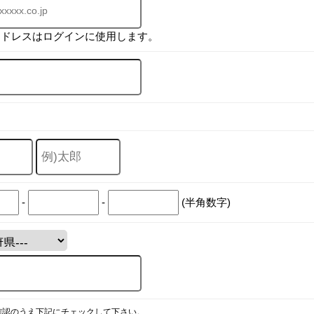
アドレスはログインに使用します。
-
-
(半角数字)
確認のうえ下記にチェックして下さい。