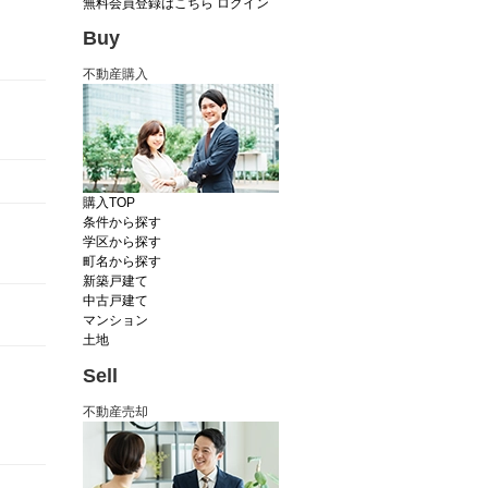
無料会員登録はこちら
ログイン
Buy
不動産購入
購入TOP
条件から探す
学区から探す
町名から探す
新築戸建て
中古戸建て
マンション
土地
Sell
不動産売却