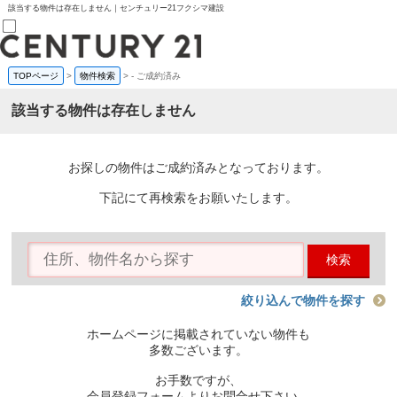
該当する物件は存在しません｜センチュリー21フクシマ建設
TOPページ
>
物件検索
>
-
ご成約済み
売買部
0120-800-844
該当する物件は存在しません
賃貸部
03-6912-3505
購入
会員メニュー
お探しの物件はご成約済みとなっております。
新規会員登録
ログイン
下記にて再検索をお願いたします。
お気に入り物件一覧
物件閲覧履歴
物件を探す
検索
購入TOP
条件から探す
学区から探す
絞り込んで物件を探す
町名から探す
マップで探す
ホームページに掲載されていない物件も
住宅ローン控除シミュレータ
多数ございます。
新築戸建て
中古戸建て
お手数ですが、
マンション
会員登録フォームよりお問合せ下さい。